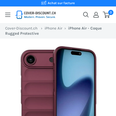
Passer
Achat sur facture
au
0
Cover-
contenu
Discount.ch:
Cover-Discount.ch
›
iPhone Air
›
iPhone Air - Coque
Ta
Rugged Protective
boutique
en
ligne
suisse
pour
des
coques
de
protection
au
meilleur
prix