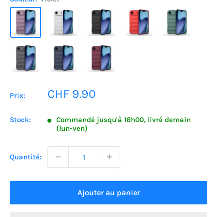
Prix
CHF 9.90
Prix:
réduit
Stock:
Commandé jusqu'à 16h00, livré demain
(lun-ven)
Quantité:
Ajouter au panier