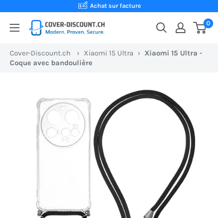
Passer
Achat sur facture
au
0
Cover-
contenu
Discount.ch:
Cover-Discount.ch
›
Xiaomi 15 Ultra
›
Xiaomi 15 Ultra -
Ta
Coque avec bandoulière
boutique
en
ligne
suisse
pour
des
coques
de
protection
au
meilleur
prix