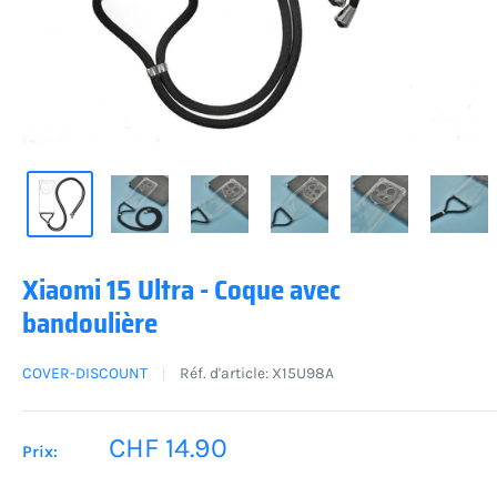
Xiaomi 15 Ultra - Coque avec
bandoulière
COVER-DISCOUNT
Réf. d'article:
X15U98A
Prix
CHF 14.90
Prix:
réduit