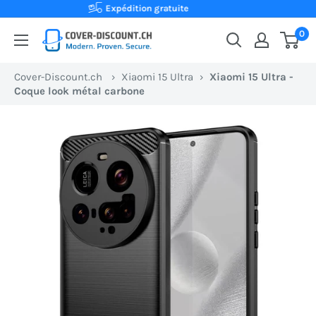
Passer
Achat sur facture
au
0
Cover-
contenu
Discount.ch:
Cover-Discount.ch
›
Xiaomi 15 Ultra
›
Xiaomi 15 Ultra -
Ta
Coque look métal carbone
boutique
en
ligne
suisse
pour
des
coques
de
protection
au
meilleur
prix