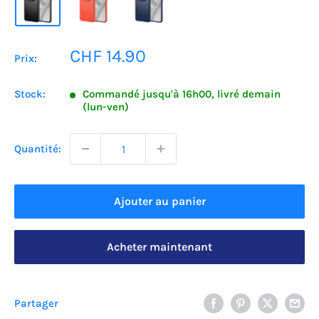
Prix
CHF 14.90
Prix:
réduit
Stock:
Commandé jusqu'à 16h00, livré demain
(lun-ven)
Quantité:
Ajouter au panier
Acheter maintenant
Partager