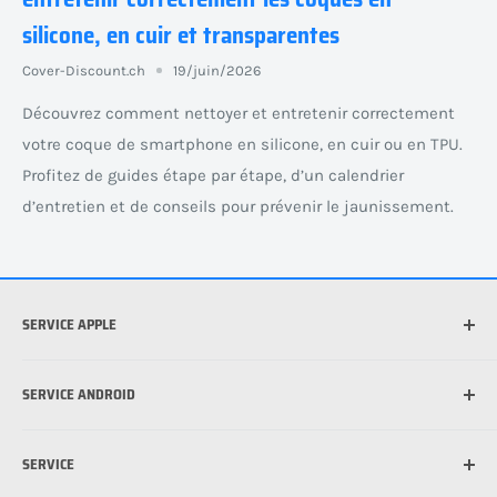
silicone, en cuir et transparentes
Cover-Discount.ch
19/juin/2026
Découvrez comment nettoyer et entretenir correctement
votre coque de smartphone en silicone, en cuir ou en TPU.
Profitez de guides étape par étape, d’un calendrier
d’entretien et de conseils pour prévenir le jaunissement.
SERVICE APPLE
Quel iPhone ai-je ?
SERVICE ANDROID
Quel iPad ai-je ? Identifiez votre modèle d’iPad
Quelle est la meilleure coque pour mon iPhone ?
Quel appareil Android ai-je ?
SERVICE
Qu’est-ce que MagSafe ?
Comment poser un film de protection sur un téléphone
portable