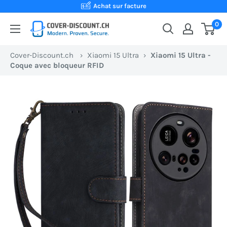
Passer
Achat sur facture
au
0
Cover-
contenu
Discount.ch:
Cover-Discount.ch
›
Xiaomi 15 Ultra
›
Xiaomi 15 Ultra -
Ta
Coque avec bloqueur RFID
boutique
en
ligne
suisse
pour
des
coques
de
protection
au
meilleur
prix