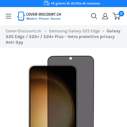
Vai
14 giorni di diritto di recesso
al
0
Cover-
contenuto
Discount.ch:
Cover-Discount.ch
›
Samsung Galaxy S25 Edge
›
Galaxy
Il
S25 Edge / S25+ / S24+ Plus - Vetro protettivo privacy
tuo
Anti-Spy
negozio
online
svizzero
per
custodie
protettive
al
miglior
prezzo