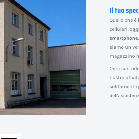
Il tuo spec
Quello che è 
cellulari, og
smartphone, 
siamo un ver
magazzino ne
Ogni custodia
nostro affiat
solitamente g
dell'assisten