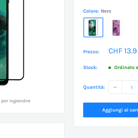
Colore:
Nero
Prezzo
CHF 13.9
Prezzo:
scontat
Stock:
Ordinato e
Quantità:
 per ingrandire
Aggiungi al carr