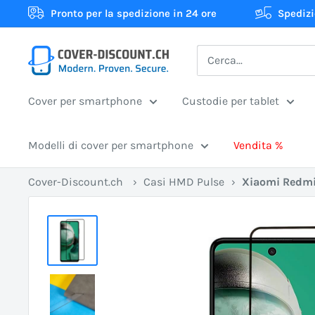
Vai
Pronto per la spedizione in 24 ore
Spedizi
al
contenuto
Cover-
Discount.ch:
Il
Cover per smartphone
Custodie per tablet
tuo
negozio
Modelli di cover per smartphone
Vendita %
online
svizzero
Cover-Discount.ch
›
Casi HMD Pulse
›
Xiaomi Redmi 
per
custodie
protettive
al
miglior
prezzo