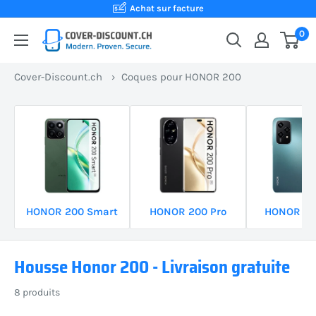
Passer
Achat sur facture
au
0
Cover-
contenu
Discount.ch:
Cover-Discount.ch
›
Coques pour HONOR 200
Ta
boutique
en
ligne
suisse
pour
des
HONOR 200 Smart
HONOR 200 Pro
HONOR 200
coques
de
protection
Housse Honor 200 - Livraison gratuite
au
8 produits
meilleur
prix