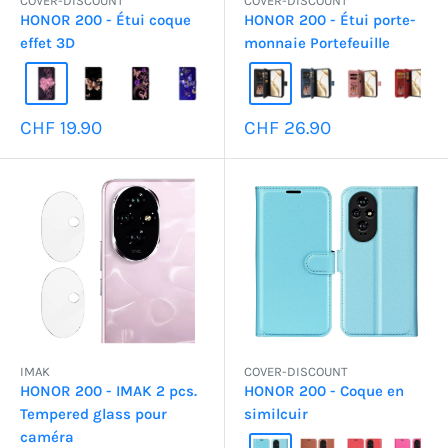
COVER-DISCOUNT
COVER-DISCOUNT
HONOR 200 - Étui coque
HONOR 200 - Étui porte-
effet 3D
monnaie Portefeuille
Prix
Prix
CHF 19.90
CHF 26.90
réduit
réduit
IMAK
COVER-DISCOUNT
HONOR 200 - IMAK 2 pcs.
HONOR 200 - Coque en
Tempered glass pour
similcuir
caméra