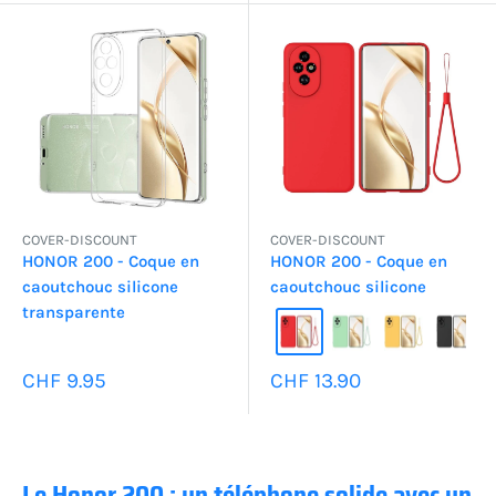
COVER-DISCOUNT
COVER-DISCOUNT
HONOR 200 - Coque en
HONOR 200 - Coque en
caoutchouc silicone
caoutchouc silicone
transparente
Prix
Prix
CHF 9.95
CHF 13.90
réduit
réduit
Le Honor 200 : un téléphone solide avec un