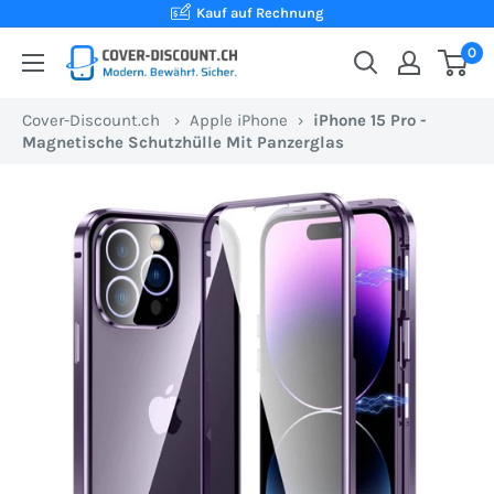
Direkt
Kauf auf Rechnung
zum
0
Cover-
Inhalt
Discount.ch:
Cover-Discount.ch
›
Apple iPhone
›
iPhone 15 Pro -
Ihr
Magnetische Schutzhülle Mit Panzerglas
Onlineshop
aus
der
Schweiz
für
Schutzhüllen
zum
besten
Preis