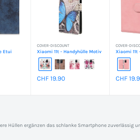
COVER-DISCOUNT
COVER-DISC
e Etui
Xiaomi 11t - Handyhülle Motiv
Xiaomi 11t 
Sonderpreis
Sonderp
CHF 19.90
CHF 19.
sere Hüllen ergänzen das schlanke Smartphone zuverlässig u