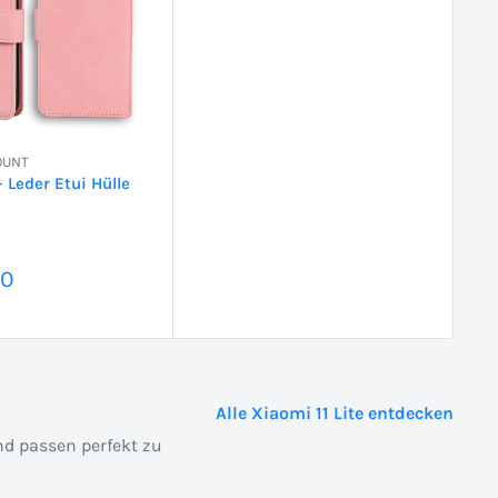
OUNT
- Leder Etui Hülle
reis
90
Alle Xiaomi 11 Lite entdecken
nd passen perfekt zu