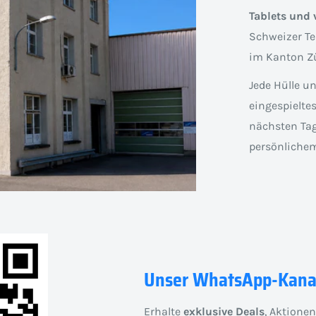
Tablets und 
Schweizer Te
im Kanton Zü
Jede Hülle u
eingespielte
nächsten Tag
persönlichem
Unser WhatsApp-Kana
Erhalte
exklusive Deals
, Aktione