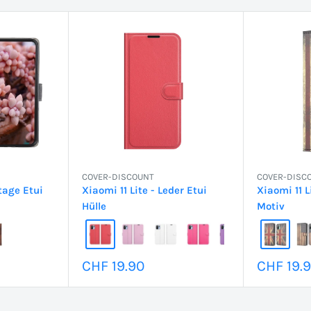
COVER-DISCOUNT
COVER-DISC
ntage Etui
Xiaomi 11 Lite - Leder Etui
Xiaomi 11 L
Hülle
Motiv
Sonderpreis
Sonderp
CHF 19.90
CHF 19.