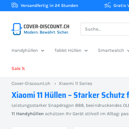
Direkt
Versandfertig in 24 Stunden
Gratis 
zum
Inhalt
Cover-
Discount.ch:
Ihr
Handyhüllen
Tablet Hüllen
Smartwatch
Onlineshop
aus
Sale %
der
Schweiz
Cover-Discount.ch
›
Xiaomi 11 Series
für
Xiaomi 11 Hüllen – Starker Schutz
Schutzhüllen
zum
Leistungsstarker Snapdragon 888, beeindruckendes OLED
besten
11 Handyhüllen
schützen Ihr Gerät stilvoll im Alltag: pa
Preis