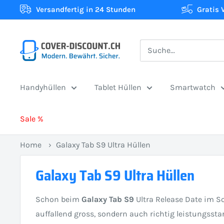
Direkt
Versandfertig in 24 Stunden
Gratis 
zum
Inhalt
Cover-
Discount.ch:
Ihr
Handyhüllen
Tablet Hüllen
Smartwatch
Onlineshop
aus
Sale %
der
Schweiz
Home
›
Galaxy Tab S9 Ultra Hüllen
für
Schutzhüllen
Galaxy Tab S9 Ultra Hüllen
zum
besten
Schon beim
Galaxy Tab S9
Ultra Release Date im S
Preis
auffallend gross, sondern auch richtig leistungss