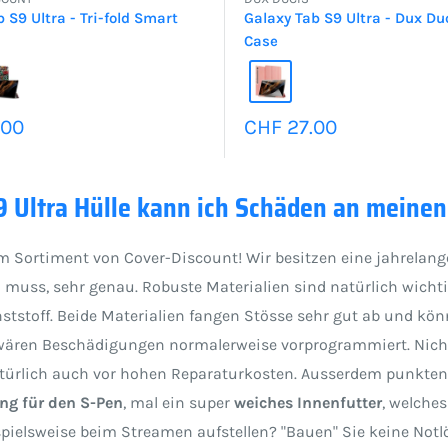
 S9 Ultra - Tri-fold Smart
Galaxy Tab S9 Ultra - Dux D
Case
preis
Sonderpreis
.00
CHF 27.00
 Ultra Hülle kann ich Schäden an meinen
 Sortiment von Cover-Discount! Wir besitzen eine jahrelange
muss, sehr genau. Robuste Materialien sind natürlich wicht
ststoff. Beide Materialien fangen Stösse sehr gut ab und kön
 wären Beschädigungen normalerweise vorprogrammiert. Nicht 
ürlich auch vor hohen Reparaturkosten. Ausserdem punkten u
ng für den S-Pen
, mal ein super
weiches Innenfutter
, welche
eispielsweise beim Streamen aufstellen? "Bauen" Sie keine No