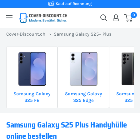
Direkt
Kauf auf Rechnung
zum
0
Cover-
Inhalt
Discount.ch:
Cover-Discount.ch
›
Samsung Galaxy S25+ Plus
Ihr
Onlineshop
aus
der
Schweiz
für
Schutzhüllen
Samsung Galaxy
Samsung Galaxy
Samsung G
zum
S25 FE
S25 Edge
S25 Ul
besten
Preis
Samsung Galaxy S25 Plus Handyhülle
online bestellen