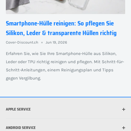
Smartphone-Hülle reinigen: So pflegen Sie
Silikon, Leder & transparente Hüllen richtig
Cover-Discount.ch
Jun 19, 2026
Erfahren Sie, wie Sie Ihre Smartphone-Hülle aus Silikon,
Leder oder TPU richtig reinigen und pflegen. Mit Schritt-für-
Schritt-Anleitungen, einem Reinigungsplan und Tipps
gegen Vergilbung.
APPLE SERVICE
Welches iPhone habe ich?
ANDROID SERVICE
Welche iPad habe ich?