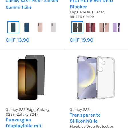
Etui Hülle mit RFID
Galaxy S25+ Plus - Silikon
Blocker
Gummi Hülle
Flip Case aus Leder
BINFEN COLOR
Sonderpreis
Sonderpreis
CHF 13.90
CHF 19.90
Galaxy S25 Edge, Galaxy
Galaxy S25+
S25+, Galaxy S24+
Transparente
Panzerglas
Silikonhülle
Displayfolie mit
Flexibles Drop Protection