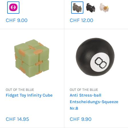
Sonderpreis
Sonderpreis
CHF 9.00
CHF 12.00
OUT OF THE BLUE
OUT OF THE BLUE
Fidget Toy Infinity Cube
Anti Stress-ball
Entscheidungs-Squeeze
Nr.8
Sonderpreis
Sonderpreis
CHF 14.95
CHF 9.90