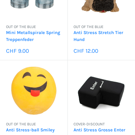
OUT OF THE BLUE
OUT OF THE BLUE
Mini Metallspirale Spring
Anti Stress Stretch Tier
Treppenfeder
Hund
Sonderpreis
Sonderpreis
CHF 9.00
CHF 12.00
OUT OF THE BLUE
COVER-DISCOUNT
Anti Stress-ball Smiley
Anti Stress Grosse Enter