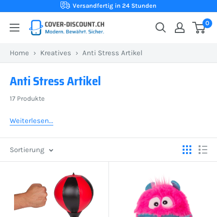
Direkt
Versandfertig in 24 Stunden
zum
0
Cover-
Inhalt
Discount.ch:
Home
›
Kreatives
›
Anti Stress Artikel
Ihr
Onlineshop
Anti Stress Artikel
aus
der
17 Produkte
Schweiz
Weiterlesen...
für
Schutzhüllen
zum
Sortierung
besten
Preis