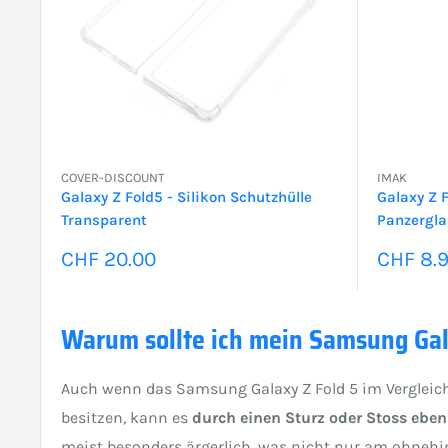
COVER-DISCOUNT
IMAK
Galaxy Z Fold5 - Silikon Schutzhülle
Galaxy Z 
Transparent
Panzergla
Sonderpreis
Sonder
CHF 20.00
CHF 8.
Warum sollte ich mein Samsung Gal
Auch wenn das Samsung Galaxy Z Fold 5 im Vergleich 
besitzen, kann es
durch einen Sturz oder Stoss ebe
meist besonders ärgerlich, was nicht nur am ohneh