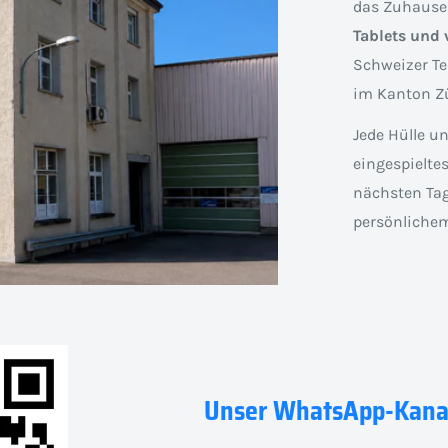
das Zuhause
Tablets und 
Schweizer Te
im Kanton Zü
Jede Hülle u
eingespielte
nächsten Tag
persönlichem
Unser WhatsApp-Kana