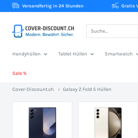
Direkt
Versandfertig in 24 Stunden
Gratis 
zum
Inhalt
Cover-
Discount.ch:
Ihr
Handyhüllen
Tablet Hüllen
Smartwatch
Onlineshop
aus
Sale %
der
Schweiz
Cover-Discount.ch
›
Galaxy Z Fold 5 Hüllen
für
Schutzhüllen
zum
besten
Preis