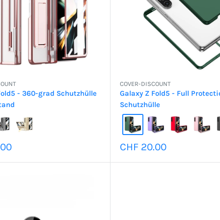
COUNT
COVER-DISCOUNT
Fold5 - 360-grad Schutzhülle
Galaxy Z Fold5 - Full Protect
tand
Schutzhülle
preis
Sonderpreis
.00
CHF 20.00