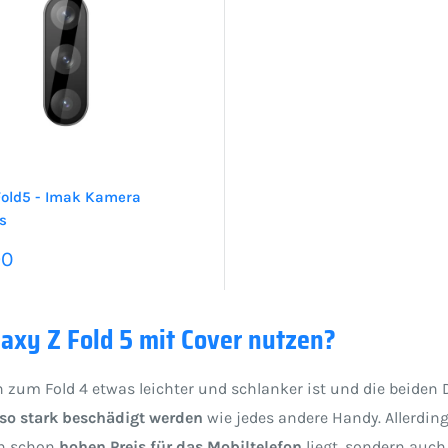
Fold5 - Imak Kamera
s
preis
90
axy Z Fold 5 mit Cover nutzen?
zum Fold 4 etwas leichter und schlanker ist und die beiden D
nso stark beschädigt werden
wie jedes andere Handy. Allerdi
in schon
hohen Preis für das Mobiltelefon
liegt, sondern auc