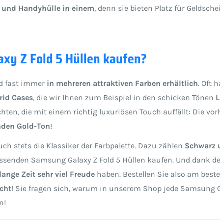
e und Handyhülle in einem
, denn sie bieten Platz für Geldsch
axy Z Fold 5 Hüllen kaufen?
nd fast immer
in mehreren attraktiven Farben erhältlich
. Oft 
rid Cases
, die wir Ihnen zum Beispiel in den schicken Tönen
L
ten, die mit einem richtig luxuriösen Touch auffällt: Die vor
nden Gold-Ton
!
h stets die Klassiker der Farbpalette. Dazu zählen
Schwarz 
assenden Samsung Galaxy Z Fold 5 Hüllen kaufen. Und dank der
lange Zeit sehr viel Freude
haben. Bestellen Sie also am beste
echt
! Sie fragen sich, warum in unserem Shop jede Samsung Gal
n!