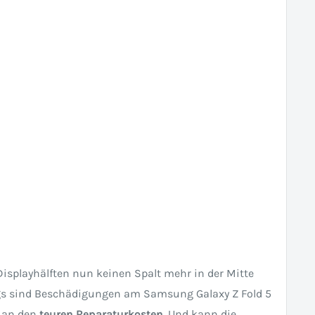
isplayhälften nun keinen Spalt mehr in der Mitte
ngs sind Beschädigungen am Samsung Galaxy Z Fold 5
h an den
teuren Reparaturkosten
. Und kann die