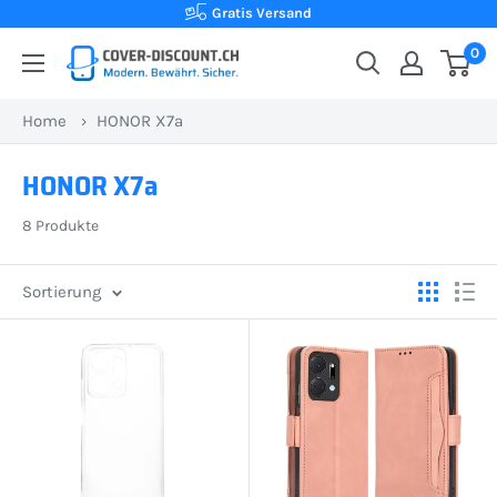
Direkt
Kauf auf Rechnung
zum
0
Cover-
Inhalt
Discount.ch:
Home
›
HONOR X7a
Ihr
Onlineshop
HONOR X7a
aus
der
8 Produkte
Schweiz
für
Sortierung
Schutzhüllen
zum
besten
Preis