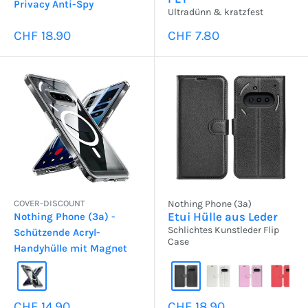
Privacy Anti-Spy
Ultradünn & kratzfest
Sonderpreis
Sonderpreis
CHF 18.90
CHF 7.80
COVER-DISCOUNT
Nothing Phone (3a)
Etui Hülle aus Leder
Nothing Phone (3a) -
Schlichtes Kunstleder Flip
Schützende Acryl-
Case
Handyhülle mit Magnet
Sonderpreis
Sonderpreis
CHF 14.90
CHF 18.90