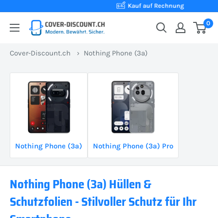
Direkt
Kauf auf Rechnung
zum
0
Cover-
Inhalt
Discount.ch:
Cover-Discount.ch
›
Nothing Phone (3a)
Ihr
Onlineshop
aus
der
Schweiz
für
Schutzhüllen
Nothing Phone (3a)
Nothing Phone (3a) Pro
zum
besten
Preis
Nothing Phone (3a) Hüllen &
Schutzfolien - Stilvoller Schutz für Ihr