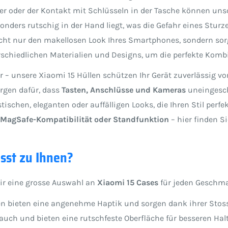
r oder der Kontakt mit Schlüsseln in der Tasche können un
nders rutschig in der Hand liegt, was die Gefahr eines Sturz
ht nur den makellosen Look Ihres Smartphones, sondern sorgt
schiedlichen Materialien und Designs, um die perfekte Kombi
er – unsere Xiaomi 15 Hüllen schützen Ihr Gerät zuverlässig v
rgen dafür, dass
Tasten, Anschlüsse und Kameras
uneingesch
schen, eleganten oder auffälligen Looks, die Ihren Stil perfe
r, MagSafe-Kompatibilität oder Standfunktion
– hier finden Si
sst zu Ihnen?
wir eine grosse Auswahl an
Xiaomi 15 Cases
für jeden Geschm
llen bieten eine angenehme Haptik und sorgen dank ihrer Stos
rauch und bieten eine rutschfeste Oberfläche für besseren Halt