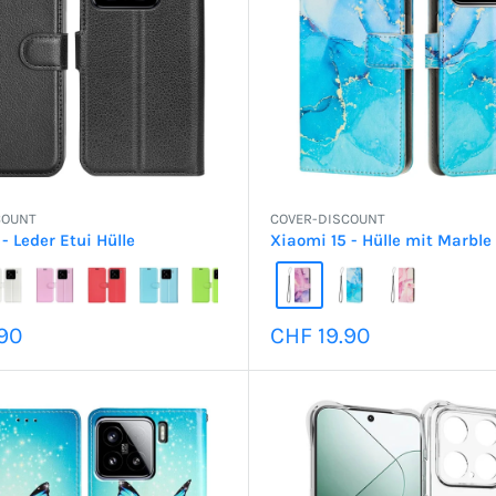
COUNT
COVER-DISCOUNT
- Leder Etui Hülle
Xiaomi 15 - Hülle mit Marble
preis
Sonderpreis
90
CHF 19.90