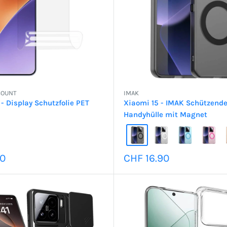
COUNT
IMAK
- Display Schutzfolie PET
Xiaomi 15 - IMAK Schützende
Handyhülle mit Magnet
preis
Sonderpreis
80
CHF 16.90