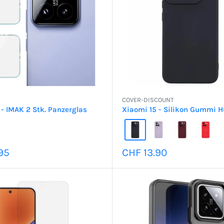
COVER-DISCOUNT
 - IMAK 2 Stk. Panzerglas
Xiaomi 15 - Silikon Gummi H
preis
Sonderpreis
95
CHF 13.90