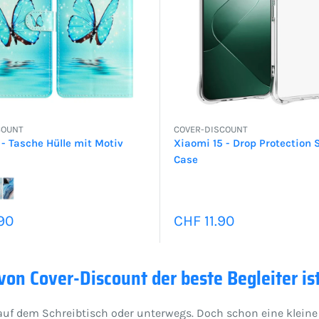
COUNT
COVER-DISCOUNT
 - Tasche Hülle mit Motiv
Xiaomi 15 - Drop Protection S
Case
preis
Sonderpreis
90
CHF 11.90
on Cover-Discount der beste Begleiter is
e, auf dem Schreibtisch oder unterwegs. Doch schon eine kle