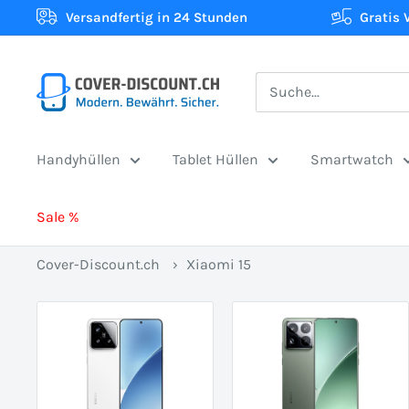
Direkt
Versandfertig in 24 Stunden
Gratis 
zum
Inhalt
Cover-
Discount.ch:
Ihr
Handyhüllen
Tablet Hüllen
Smartwatch
Onlineshop
aus
Sale %
der
Schweiz
Cover-Discount.ch
›
Xiaomi 15
für
Schutzhüllen
zum
besten
Preis