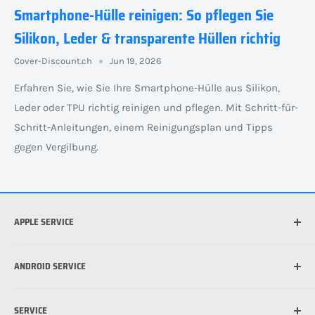
Smartphone-Hülle reinigen: So pflegen Sie
Silikon, Leder & transparente Hüllen richtig
Cover-Discount.ch
Jun 19, 2026
Erfahren Sie, wie Sie Ihre Smartphone-Hülle aus Silikon,
Leder oder TPU richtig reinigen und pflegen. Mit Schritt-für-
Schritt-Anleitungen, einem Reinigungsplan und Tipps
gegen Vergilbung.
APPLE SERVICE
Welches iPhone habe ich?
ANDROID SERVICE
Welche iPad habe ich?
Was ist die beste Hülle für mein iPhone?
Welches Android Gerät habe ich?
SERVICE
Was ist MagSafe?