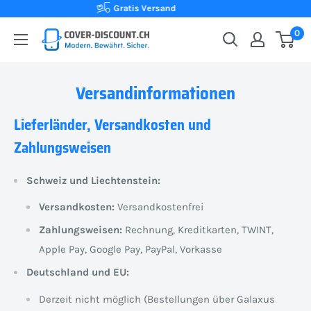
Direkt
Kauf auf Rechnung
zum
0
Cover-
Inhalt
Discount.ch:
Ihr
Versandinformationen
Onlineshop
aus
Lieferländer, Versandkosten und
der
Zahlungsweisen
Schweiz
für
Schweiz und Liechtenstein:
Schutzhüllen
Versandkosten:
Versandkostenfrei
zum
Zahlungsweisen:
Rechnung, Kreditkarten, TWINT,
besten
Apple Pay, Google Pay, PayPal, Vorkasse
Preis
Deutschland und EU:
Derzeit nicht möglich (Bestellungen über Galaxus