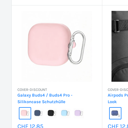
COVER-DISCOUNT
COVER-DIS
Galaxy Buds4 / Buds4 Pro -
Airpods P
Silikoncase Schutzhülle
Look
Sonderpreis
Sonder
CHF 12.85
CHF 12.