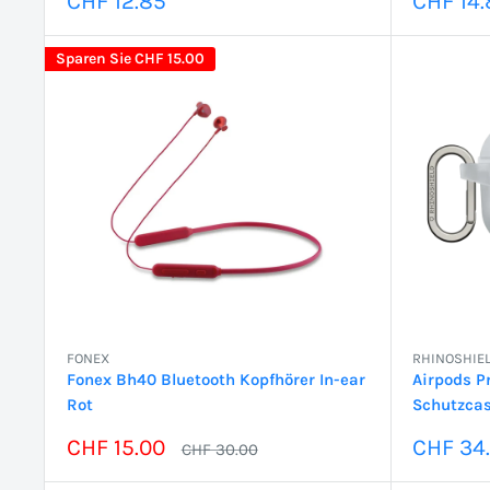
CHF 12.85
CHF 14.
Sparen Sie
CHF 15.00
FONEX
RHINOSHIE
Fonex Bh40 Bluetooth Kopfhörer In-ear
Airpods Pr
Rot
Schutzcas
Sonderpreis
Sonder
CHF 15.00
CHF 34
Normalpreis
CHF 30.00