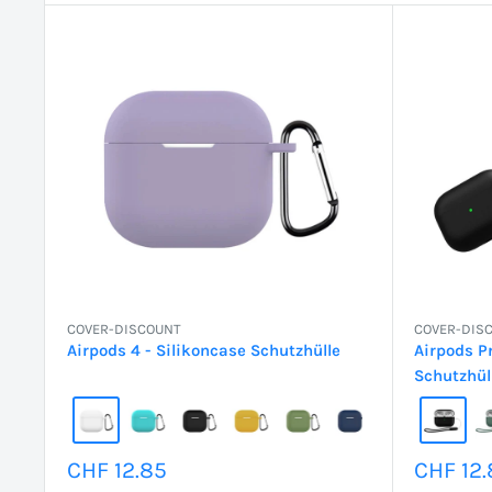
COVER-DISCOUNT
COVER-DIS
Airpods 4 - Silikoncase Schutzhülle
Airpods Pr
Schutzhül
Sonderpreis
Sonder
CHF 12.85
CHF 12.