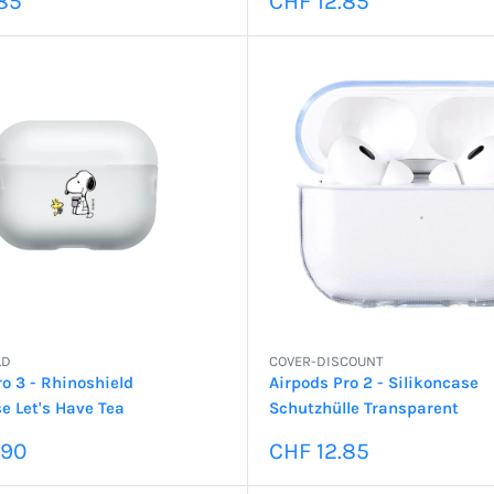
85
CHF 12.85
LD
COVER-DISCOUNT
o 3 - Rhinoshield
Airpods Pro 2 - Silikoncase
e Let's Have Tea
Schutzhülle Transparent
preis
Sonderpreis
.90
CHF 12.85