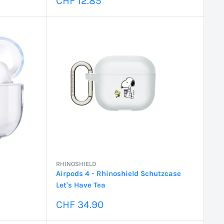
CHF 12.85
RHINOSHIELD
Airpods 4 - Rhinoshield Schutzcase
Let's Have Tea
Sonderpreis
CHF 34.90