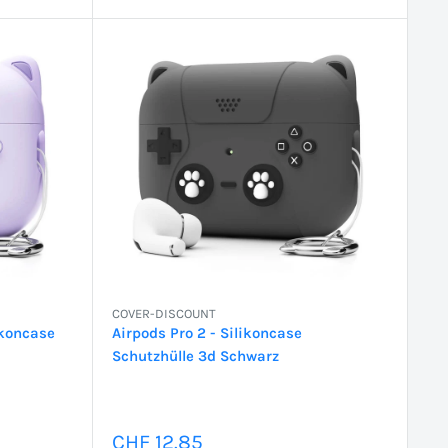
COVER-DISCOUNT
ikoncase
Airpods Pro 2 - Silikoncase
Schutzhülle 3d Schwarz
Sonderpreis
CHF 12.85