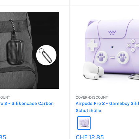
COUNT
COVER-DISCOUNT
ro 2 - Silikoncase Carbon
Airpods Pro 2 - Gameboy Sil
Schutzhülle
preis
Sonderpreis
85
CHF 12.85