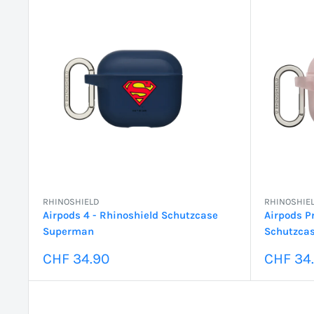
RHINOSHIELD
RHINOSHIE
Airpods 4 - Rhinoshield Schutzcase
Airpods Pr
Superman
Schutzcas
Sonderpreis
Sonder
CHF 34.90
CHF 34