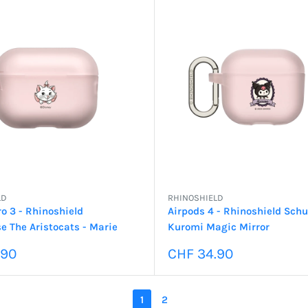
LD
RHINOSHIELD
o 3 - Rhinoshield
Airpods 4 - Rhinoshield Sch
e The Aristocats - Marie
Kuromi Magic Mirror
preis
Sonderpreis
.90
CHF 34.90
1
2