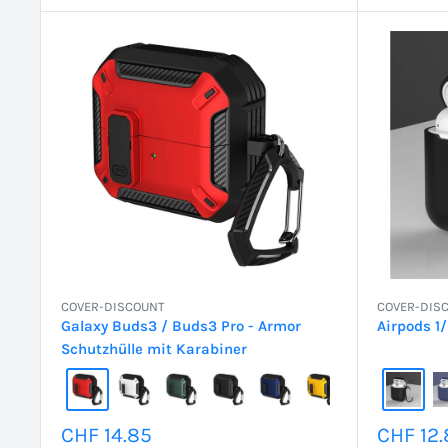
COVER-DISCOUNT
COVER-DIS
Galaxy Buds3 / Buds3 Pro - Armor
Airpods 1/
Schutzhülle mit Karabiner
Sonderpreis
Sonder
CHF 14.85
CHF 12.