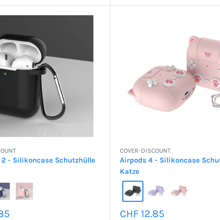
COUNT
COVER-DISCOUNT
 2 - Silikoncase Schutzhülle
Airpods 4 - Silikoncase Schu
Katze
preis
Sonderpreis
85
CHF 12.85