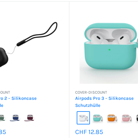
COUNT
COVER-DISCOUNT
o 2 - Silikoncase
Airpods Pro 3 - Silikoncase
le
Schutzhülle
preis
Sonderpreis
85
CHF 12.85