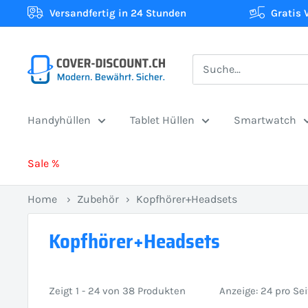
Direkt
Versandfertig in 24 Stunden
Gratis 
zum
Inhalt
Cover-
Discount.ch:
Ihr
Handyhüllen
Tablet Hüllen
Smartwatch
Onlineshop
aus
Sale %
der
Schweiz
Home
›
Zubehör
›
Kopfhörer+Headsets
für
Schutzhüllen
Kopfhörer+Headsets
zum
besten
Preis
Zeigt 1 - 24 von 38 Produkten
Anzeige: 24 pro Sei