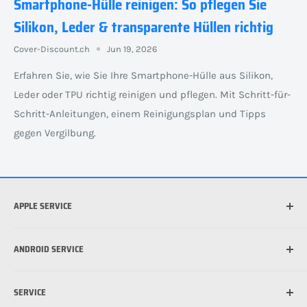
Smartphone-Hülle reinigen: So pflegen Sie
Silikon, Leder & transparente Hüllen richtig
Cover-Discount.ch
Jun 19, 2026
Erfahren Sie, wie Sie Ihre Smartphone-Hülle aus Silikon,
Leder oder TPU richtig reinigen und pflegen. Mit Schritt-für-
Schritt-Anleitungen, einem Reinigungsplan und Tipps
gegen Vergilbung.
APPLE SERVICE
Welches iPhone habe ich?
ANDROID SERVICE
Welche iPad habe ich?
Was ist die beste Hülle für mein iPhone?
Welches Android Gerät habe ich?
SERVICE
Was ist MagSafe?
Schutzfolie für Handy anbringen: So funktioniert's