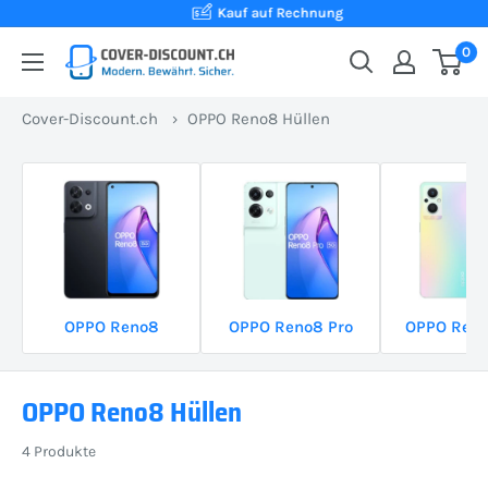
Direkt
Kauf auf Rechnung
zum
0
Cover-
Inhalt
Discount.ch:
Cover-Discount.ch
›
OPPO Reno8 Hüllen
Ihr
Onlineshop
aus
der
Schweiz
für
Schutzhüllen
OPPO Reno8
OPPO Reno8 Pro
OPPO Reno
zum
besten
Preis
OPPO Reno8 Hüllen
4 Produkte