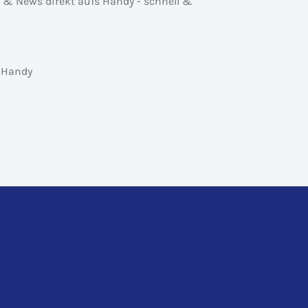
n & News direkt aufs Handy - schnell &
 Handy