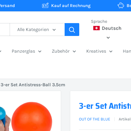
Versand
Kauf auf Rechnung
B
Sprache
Deutsch
Alle Kategorien
Panzerglas
Zubehör
Kreatives
Han
3-er Set Antistress-Ball 3.5cm
3-er Set Antis
OUT OF THE BLUE
Artike