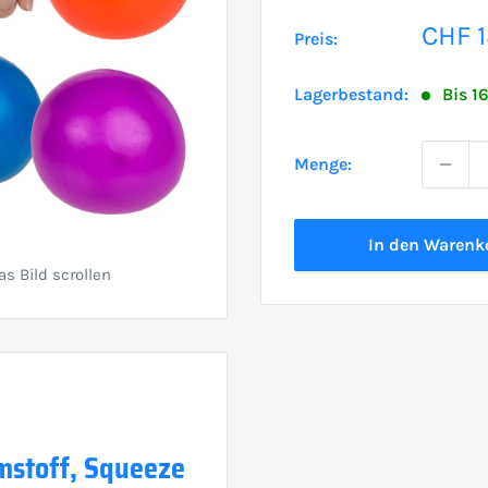
Sond
CHF 1
Preis:
Lagerbestand:
Bis 1
Menge:
In den Warenk
 Bild scrollen
umstoff, Squeeze