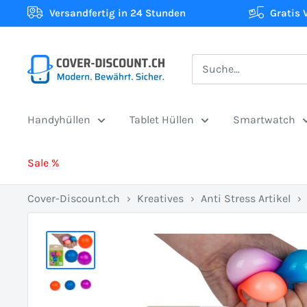
Direkt
Versandfertig in 24 Stunden
Gratis 
zum
Inhalt
Cover-
Discount.ch:
Ihr
Handyhüllen
Tablet Hüllen
Smartwatch
Onlineshop
aus
Sale %
der
Schweiz
Cover-Discount.ch
›
Kreatives
›
Anti Stress Artikel
›
für
Schutzhüllen
zum
besten
Preis