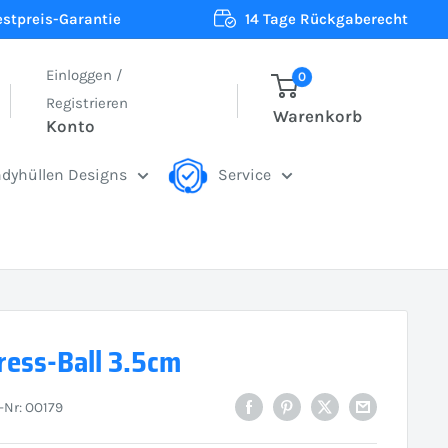
estpreis-Garantie
14 Tage Rückgaberecht
Einloggen /
0
Registrieren
Warenkorb
Konto
dyhüllen Designs
Service
tress-Ball 3.5cm
l-Nr:
OO179