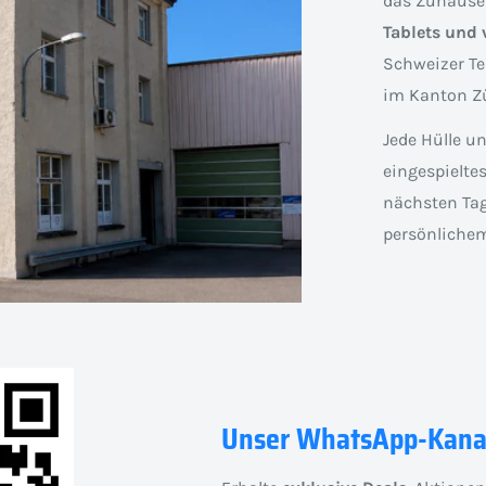
das Zuhause
Tablets und 
Schweizer Te
im Kanton Zü
Jede Hülle u
eingespielte
nächsten Tag
persönlichem
Unser WhatsApp-Kana