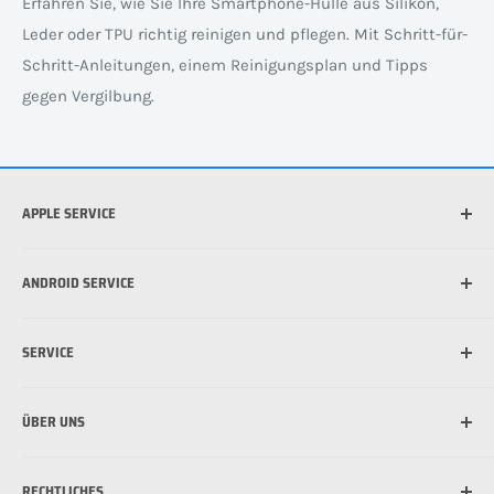
Erfahren Sie, wie Sie Ihre Smartphone-Hülle aus Silikon,
Leder oder TPU richtig reinigen und pflegen. Mit Schritt-für-
Schritt-Anleitungen, einem Reinigungsplan und Tipps
gegen Vergilbung.
APPLE SERVICE
Welches iPhone habe ich?
ANDROID SERVICE
Welche iPad habe ich?
Was ist die beste Hülle für mein iPhone?
Welches Android Gerät habe ich?
SERVICE
Was ist MagSafe?
Schutzfolie für Handy anbringen: So funktioniert's
Schutzfolie für Handy anbringen: So funktioniert's
Versandinformationen
ÜBER UNS
Zahlungsmöglichkeiten
Bestpreis Garantie
Über uns
RECHTLICHES