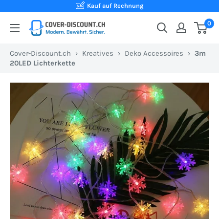
Direkt
Kauf auf Rechnung
zum
0
Cover-
Inhalt
Discount.ch:
Cover-Discount.ch
›
Kreatives
›
Deko Accessoires
›
3m
Ihr
20LED Lichterkette
Onlineshop
aus
der
Schweiz
für
Schutzhüllen
zum
besten
Preis