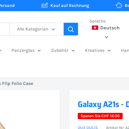
Versand
Kauf auf Rechnung
B
Sprache
Deutsch
Alle Kategorien
Panzerglas
Zubehör
Kreatives
Han
 Flip Folio Case
Galaxy A21s - D
Sparen Sie
CHF 12.00
DUX DUCIS
Artikel-Nr:
A