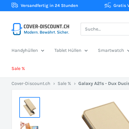
Direkt
Versandfertig in 24 Stunden
Gratis 
zum
Inhalt
Cover-
Discount.ch:
Ihr
Handyhüllen
Tablet Hüllen
Smartwatch
Onlineshop
aus
Sale %
der
Schweiz
Cover-Discount.ch
›
Sale %
›
Galaxy A21s - Dux Ducis
für
Schutzhüllen
zum
besten
Preis