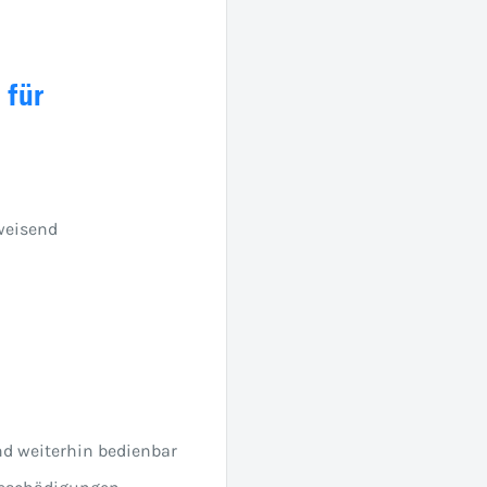
 für
weisend
nd weiterhin bedienbar