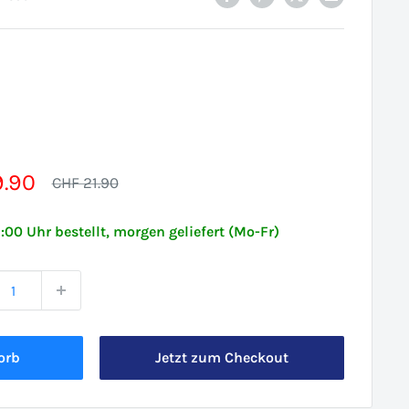
erpreis
9.90
Normalpreis
CHF 21.90
6:00 Uhr bestellt, morgen geliefert (Mo-Fr)
orb
Jetzt zum Checkout