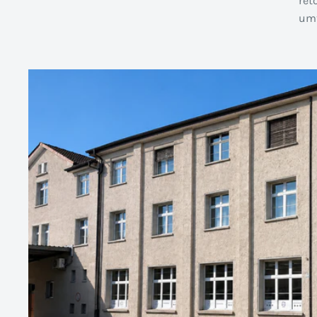
ret
umt