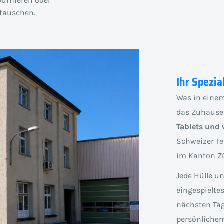
ournieren oder
auschen.
Ihr Spezia
Was in einem
das Zuhause
Tablets und 
Schweizer Te
im Kanton Zü
Jede Hülle u
eingespielte
nächsten Tag
persönlichem