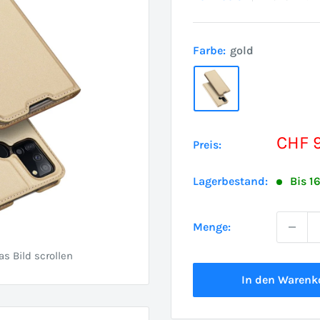
Farbe:
gold
Sond
CHF 
Preis:
Lagerbestand:
Bis 1
Menge:
 Bild scrollen
In den Warenk