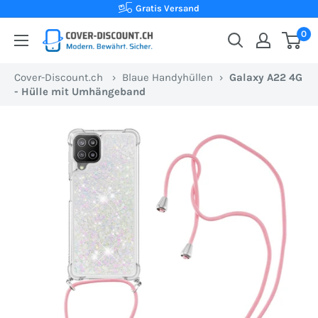
Direkt
Kauf auf Rechnung
zum
0
Cover-
Inhalt
Discount.ch:
Cover-Discount.ch
›
Blaue Handyhüllen
›
Galaxy A22 4G
Ihr
- Hülle mit Umhängeband
Onlineshop
aus
der
Schweiz
für
Schutzhüllen
zum
besten
Preis