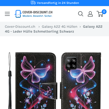
Direkt
Versandfertig in 24 Stunden
zum
0
Cover-
Inhalt
Discount.ch:
Cover-Discount.ch
›
Galaxy A22 4G Hüllen
›
Galaxy A22
Ihr
4G - Leder Hülle Schmetterling Schwarz
Onlineshop
aus
der
Schweiz
für
Schutzhüllen
zum
besten
Preis