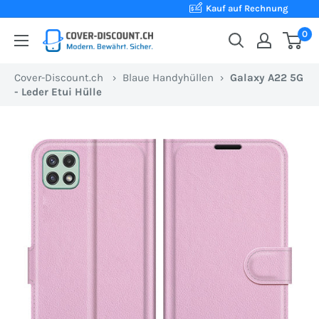
Direkt
Kauf auf Rechnung
zum
0
Cover-
Inhalt
Discount.ch:
Cover-Discount.ch
›
Blaue Handyhüllen
›
Galaxy A22 5G
Ihr
- Leder Etui Hülle
Onlineshop
aus
der
Schweiz
für
Schutzhüllen
zum
besten
Preis