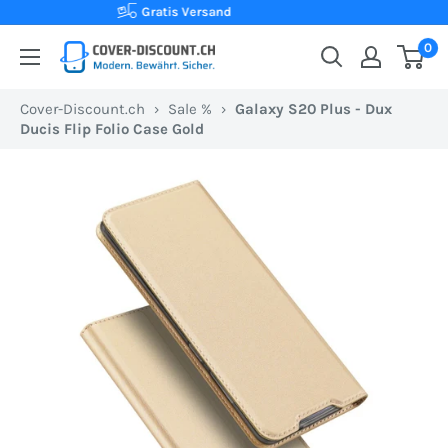
Direkt
Kauf auf Rechnung
zum
0
Cover-
Inhalt
Discount.ch:
Cover-Discount.ch
›
Sale %
›
Galaxy S20 Plus - Dux
Ihr
Ducis Flip Folio Case Gold
Onlineshop
aus
der
Schweiz
für
Schutzhüllen
zum
besten
Preis