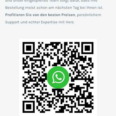
und unser eingespieltes Team sorgt dafür, dass Ihre
Bestellung meist schon am nächsten Tag bei Ihnen ist.
Profitieren Sie von den besten Preisen
, persönlichem
Support und echter Expertise mit Herz.