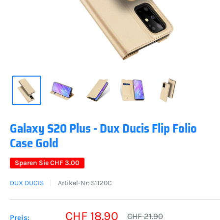
Galaxy S20 Plus - Dux Ducis Flip Folio
Case Gold
Sparen Sie
CHF 3.00
DUX DUCIS
Artikel-Nr:
S1120C
Sonderpreis
CHF 18.90
Normalpreis
CHF 21.90
Preis: