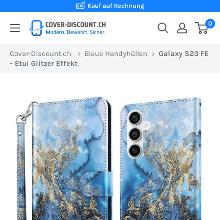
Direkt
Kauf auf Rechnung
zum
0
Cover-
Inhalt
Discount.ch:
Cover-Discount.ch
›
Blaue Handyhüllen
›
Galaxy S23 FE
Ihr
- Etui Glitzer Effekt
Onlineshop
aus
der
Schweiz
für
Schutzhüllen
zum
besten
Preis