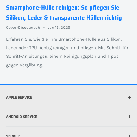
Smartphone-Hülle reinigen: So pflegen Sie
Silikon, Leder & transparente Hüllen richtig
Cover-Discount.ch
Jun 19, 2026
Erfahren Sie, wie Sie Ihre Smartphone-Hülle aus Silikon,
Leder oder TPU richtig reinigen und pflegen. Mit Schritt-für-
Schritt-Anleitungen, einem Reinigungsplan und Tipps
gegen Vergilbung.
APPLE SERVICE
Welches iPhone habe ich?
ANDROID SERVICE
Welche iPad habe ich?
Was ist die beste Hülle für mein iPhone?
Welches Android Gerät habe ich?
SERVICE