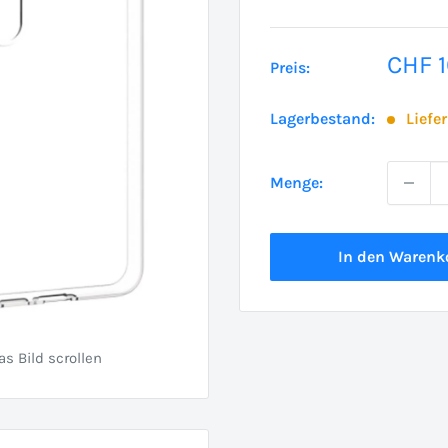
Sond
CHF 1
Preis:
Lagerbestand:
Liefe
Menge:
In den Warenk
 Bild scrollen