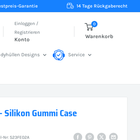
estpreis-Garantie
14 Tage Rückgaberecht
Einloggen /
0
Registrieren
Warenkorb
Konto
dyhüllen Designs
Service
- Silikon Gummi Case
el-Nr:
S23FE02A