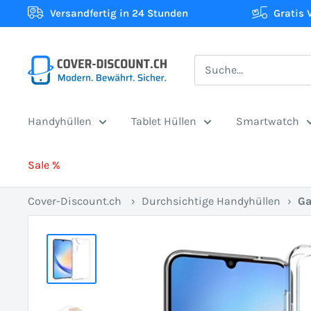
Direkt
Versandfertig in 24 Stunden
Gratis 
zum
Inhalt
Cover-
Discount.ch:
Ihr
Handyhüllen
Tablet Hüllen
Smartwatch
Onlineshop
aus
Sale %
der
Schweiz
Cover-Discount.ch
›
Durchsichtige Handyhüllen
›
Ga
für
Schutzhüllen
zum
besten
Preis