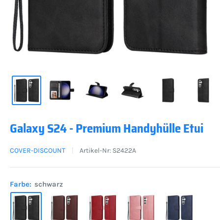
Galaxy S24 - Premium Handyhülle Etui
COVER-DISCOUNT
Artikel-Nr:
S2422A
Farbe:
schwarz