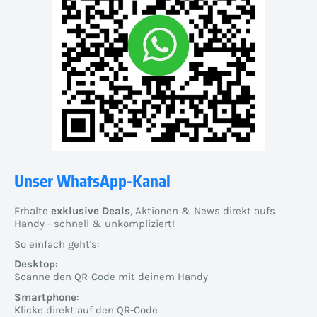
Unser WhatsApp-Kanal
Erhalte
exklusive Deals
, Aktionen & News direkt aufs
Handy - schnell & unkompliziert!
So einfach geht's:
Desktop
:
Scanne den QR-Code mit deinem Handy
Smartphone
:
Klicke direkt auf den QR-Code