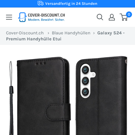
Direkt
Versandfertig in 24 Stunden
zum
0
Cover-
Inhalt
Discount.ch:
Cover-Discount.ch
›
Blaue Handyhüllen
›
Galaxy S24 -
Ihr
Premium Handyhülle Etui
Onlineshop
aus
der
Schweiz
für
Schutzhüllen
zum
besten
Preis