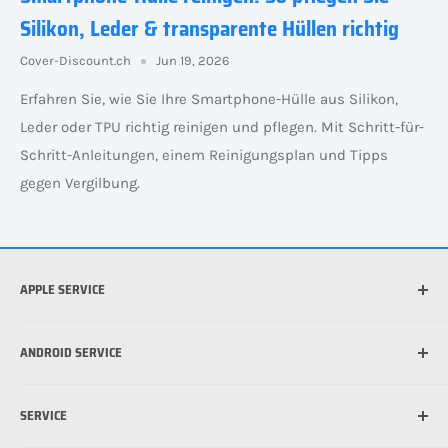
Silikon, Leder & transparente Hüllen richtig
Cover-Discount.ch
Jun 19, 2026
Erfahren Sie, wie Sie Ihre Smartphone-Hülle aus Silikon,
Leder oder TPU richtig reinigen und pflegen. Mit Schritt-für-
Schritt-Anleitungen, einem Reinigungsplan und Tipps
gegen Vergilbung.
APPLE SERVICE
Welches iPhone habe ich?
ANDROID SERVICE
Welche iPad habe ich?
Was ist die beste Hülle für mein iPhone?
Welches Android Gerät habe ich?
SERVICE
Was ist MagSafe?
Schutzfolie für Handy anbringen: So funktioniert's