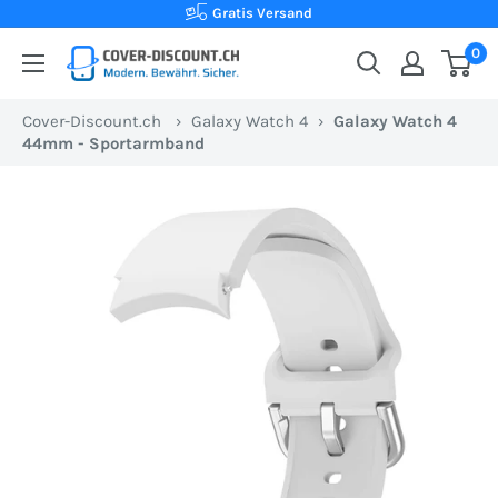
Direkt
Kauf auf Rechnung
zum
0
Cover-
Inhalt
Discount.ch:
Cover-Discount.ch
›
Galaxy Watch 4
›
Galaxy Watch 4
Ihr
44mm - Sportarmband
Onlineshop
aus
der
Schweiz
für
Schutzhüllen
zum
besten
Preis