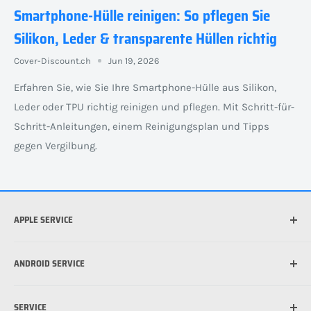
Smartphone-Hülle reinigen: So pflegen Sie
Silikon, Leder & transparente Hüllen richtig
Cover-Discount.ch
Jun 19, 2026
Erfahren Sie, wie Sie Ihre Smartphone-Hülle aus Silikon,
Leder oder TPU richtig reinigen und pflegen. Mit Schritt-für-
Schritt-Anleitungen, einem Reinigungsplan und Tipps
gegen Vergilbung.
APPLE SERVICE
Welches iPhone habe ich?
ANDROID SERVICE
Welche iPad habe ich?
Was ist die beste Hülle für mein iPhone?
Welches Android Gerät habe ich?
SERVICE
Was ist MagSafe?