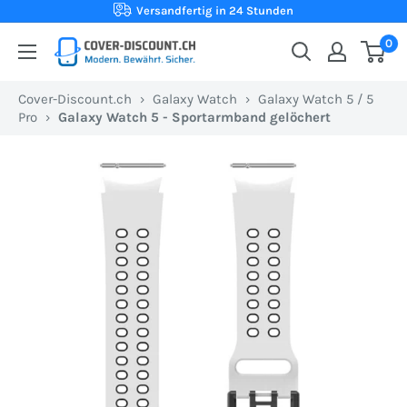
Direkt
Versandfertig in 24 Stunden
zum
0
Cover-
Inhalt
Discount.ch:
Cover-Discount.ch
›
Galaxy Watch
›
Galaxy Watch 5 / 5
Ihr
Pro
›
Galaxy Watch 5 - Sportarmband gelöchert
Onlineshop
aus
der
Schweiz
für
Schutzhüllen
zum
besten
Preis