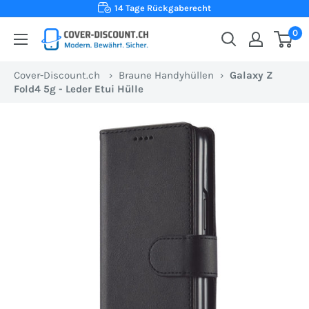
Direkt
Versandfertig in 24 Stunden
zum
0
Cover-
Inhalt
Discount.ch:
Cover-Discount.ch
›
Braune Handyhüllen
›
Galaxy Z
Ihr
Fold4 5g - Leder Etui Hülle
Onlineshop
aus
der
Schweiz
für
Schutzhüllen
zum
besten
Preis