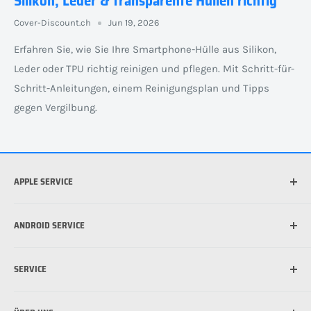
Silikon, Leder & transparente Hüllen richtig
Cover-Discount.ch
Jun 19, 2026
Erfahren Sie, wie Sie Ihre Smartphone-Hülle aus Silikon,
Leder oder TPU richtig reinigen und pflegen. Mit Schritt-für-
Schritt-Anleitungen, einem Reinigungsplan und Tipps
gegen Vergilbung.
APPLE SERVICE
Welches iPhone habe ich?
ANDROID SERVICE
Welche iPad habe ich?
Was ist die beste Hülle für mein iPhone?
Welches Android Gerät habe ich?
SERVICE
Was ist MagSafe?
Schutzfolie für Handy anbringen: So funktioniert's
Schutzfolie für Handy anbringen: So funktioniert's
Versandinformationen