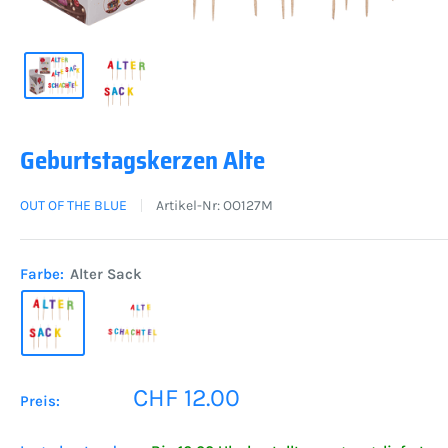
Geburtstagskerzen Alte
OUT OF THE BLUE
Artikel-Nr:
OO127M
Farbe:
Alter Sack
Sonderpreis
CHF 12.00
Preis: