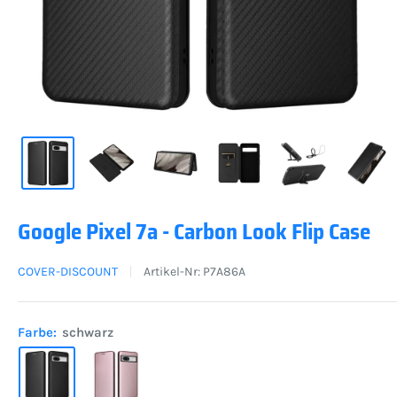
Google Pixel 7a - Carbon Look Flip Case
COVER-DISCOUNT
Artikel-Nr:
P7A86A
Farbe:
schwarz