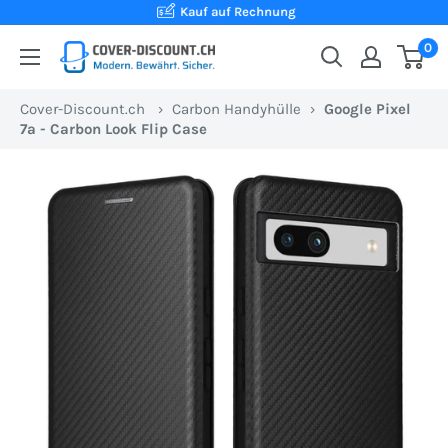
Direkt
Kauf auf Rechnung
zum
0
Cover-
Inhalt
Discount.ch:
Cover-Discount.ch
›
Carbon Handyhülle
›
Google Pixel
Ihr
7a - Carbon Look Flip Case
Onlineshop
aus
der
Schweiz
für
Schutzhüllen
zum
besten
Preis