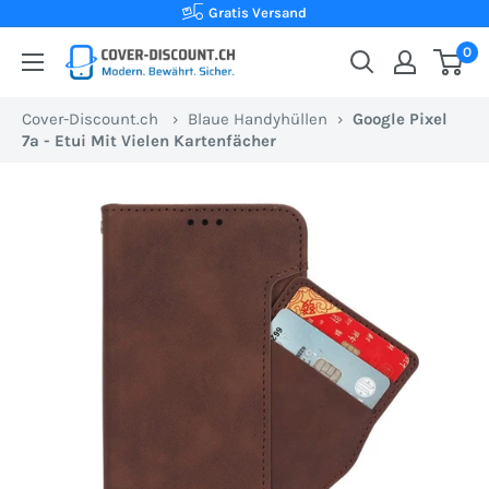
Direkt
Kauf auf Rechnung
zum
0
Cover-
Inhalt
Discount.ch:
Cover-Discount.ch
›
Blaue Handyhüllen
›
Google Pixel
Ihr
7a - Etui Mit Vielen Kartenfächer
Onlineshop
aus
der
Schweiz
für
Schutzhüllen
zum
besten
Preis