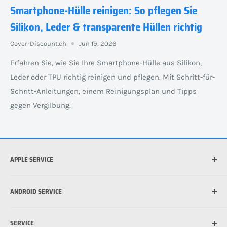
Smartphone-Hülle reinigen: So pflegen Sie
Silikon, Leder & transparente Hüllen richtig
Cover-Discount.ch
Jun 19, 2026
Erfahren Sie, wie Sie Ihre Smartphone-Hülle aus Silikon,
Leder oder TPU richtig reinigen und pflegen. Mit Schritt-für-
Schritt-Anleitungen, einem Reinigungsplan und Tipps
gegen Vergilbung.
APPLE SERVICE
Welches iPhone habe ich?
ANDROID SERVICE
Welche iPad habe ich?
Was ist die beste Hülle für mein iPhone?
Welches Android Gerät habe ich?
SERVICE
Was ist MagSafe?
Schutzfolie für Handy anbringen: So funktioniert's