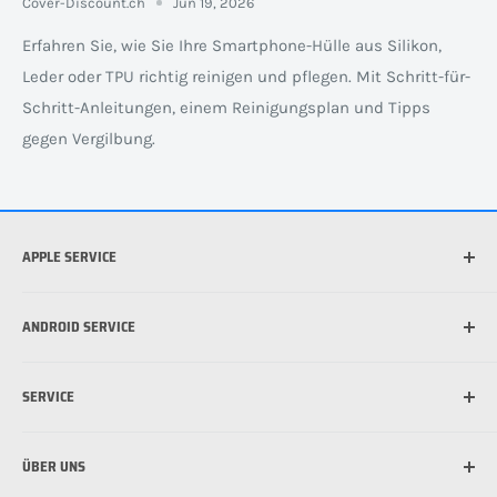
Cover-Discount.ch
Jun 19, 2026
Erfahren Sie, wie Sie Ihre Smartphone-Hülle aus Silikon,
Leder oder TPU richtig reinigen und pflegen. Mit Schritt-für-
Schritt-Anleitungen, einem Reinigungsplan und Tipps
gegen Vergilbung.
APPLE SERVICE
Welches iPhone habe ich?
ANDROID SERVICE
Welche iPad habe ich?
Was ist die beste Hülle für mein iPhone?
Welches Android Gerät habe ich?
SERVICE
Was ist MagSafe?
Schutzfolie für Handy anbringen: So funktioniert's
Schutzfolie für Handy anbringen: So funktioniert's
Versandinformationen
ÜBER UNS
Zahlungsmöglichkeiten