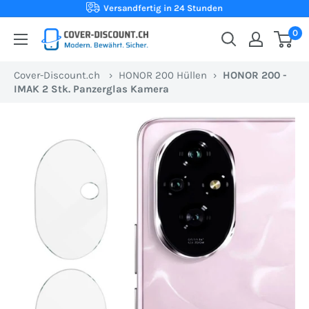
Direkt
Versandfertig in 24 Stunden
zum
0
Cover-
Inhalt
Discount.ch:
Cover-Discount.ch
›
HONOR 200 Hüllen
›
HONOR 200 -
Ihr
IMAK 2 Stk. Panzerglas Kamera
Onlineshop
aus
der
Schweiz
für
Schutzhüllen
zum
besten
Preis