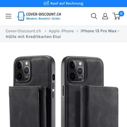
Direkt
Kauf auf Rechnung
zum
0
Cover-
Inhalt
Discount.ch:
Cover-Discount.ch
›
Apple iPhone
›
iPhone 13 Pro Max -
Ihr
Hülle mit Kreditkarten Etui
Onlineshop
aus
der
Schweiz
für
Schutzhüllen
zum
besten
Preis