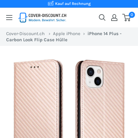
Direkt
Kauf auf Rechnung
zum
0
Cover-
Inhalt
Discount.ch:
Cover-Discount.ch
›
Apple iPhone
›
iPhone 14 Plus -
Ihr
Carbon Look Flip Case Hülle
Onlineshop
aus
der
Schweiz
für
Schutzhüllen
zum
besten
Preis