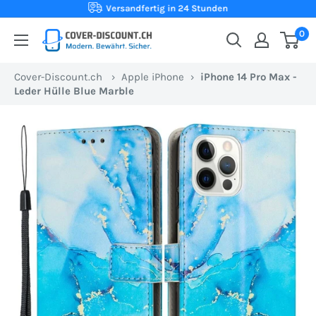
Direkt
Versandfertig in 24 Stunden
zum
0
Cover-
Inhalt
Discount.ch:
Cover-Discount.ch
›
Apple iPhone
›
iPhone 14 Pro Max -
Ihr
Leder Hülle Blue Marble
Onlineshop
aus
der
Schweiz
für
Schutzhüllen
zum
besten
Preis