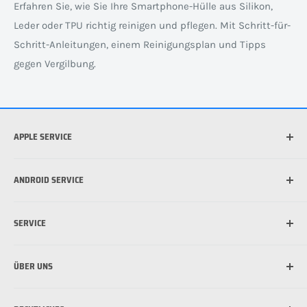
Erfahren Sie, wie Sie Ihre Smartphone-Hülle aus Silikon,
Leder oder TPU richtig reinigen und pflegen. Mit Schritt-für-
Schritt-Anleitungen, einem Reinigungsplan und Tipps
gegen Vergilbung.
APPLE SERVICE
Welches iPhone habe ich?
ANDROID SERVICE
Welche iPad habe ich?
Was ist die beste Hülle für mein iPhone?
Welches Android Gerät habe ich?
SERVICE
Was ist MagSafe?
Schutzfolie für Handy anbringen: So funktioniert's
Schutzfolie für Handy anbringen: So funktioniert's
Versandinformationen
ÜBER UNS
Zahlungsmöglichkeiten
Bestpreis Garantie
Über uns