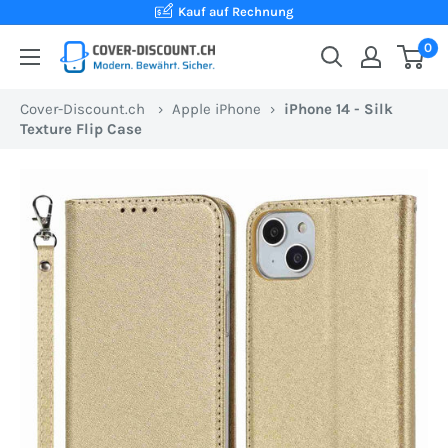
Direkt
Kauf auf Rechnung
zum
0
Cover-
Inhalt
Discount.ch:
Cover-Discount.ch
›
Apple iPhone
›
iPhone 14 - Silk
Ihr
Texture Flip Case
Onlineshop
aus
der
Schweiz
für
Schutzhüllen
zum
besten
Preis