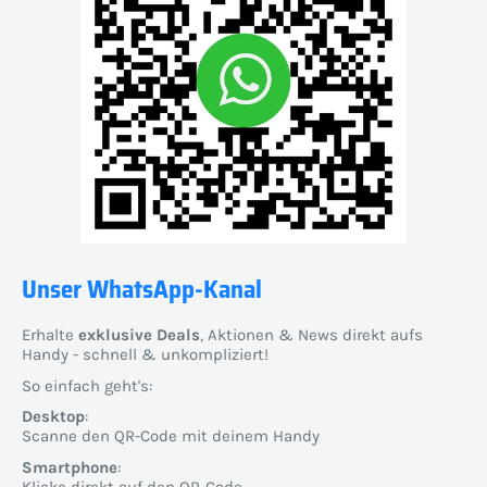
Unser WhatsApp-Kanal
Erhalte
exklusive Deals
, Aktionen & News direkt aufs
Handy - schnell & unkompliziert!
So einfach geht's:
Desktop
:
Scanne den QR-Code mit deinem Handy
Smartphone
:
Klicke direkt auf den QR-Code