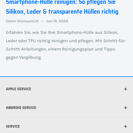
Smartphone-Hülle reinigen: So pflegen Sie
Silikon, Leder & transparente Hüllen richtig
Cover-Discount.ch
Jun 19, 2026
Erfahren Sie, wie Sie Ihre Smartphone-Hülle aus Silikon,
Leder oder TPU richtig reinigen und pflegen. Mit Schritt-für-
Schritt-Anleitungen, einem Reinigungsplan und Tipps
gegen Vergilbung.
APPLE SERVICE
Welches iPhone habe ich?
ANDROID SERVICE
Welche iPad habe ich?
Was ist die beste Hülle für mein iPhone?
Welches Android Gerät habe ich?
SERVICE
Was ist MagSafe?
Schutzfolie für Handy anbringen: So funktioniert's