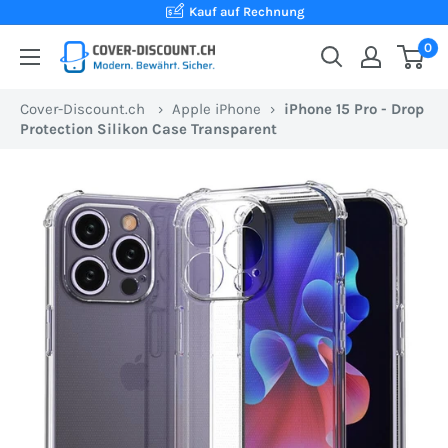
Direkt
Kauf auf Rechnung
zum
0
Cover-
Inhalt
Discount.ch:
Cover-Discount.ch
›
Apple iPhone
›
iPhone 15 Pro - Drop
Ihr
Protection Silikon Case Transparent
Onlineshop
aus
der
Schweiz
für
Schutzhüllen
zum
besten
Preis