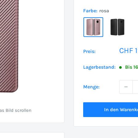
Farbe:
rosa
Sond
CHF 1
Preis:
Lagerbestand:
Bis 1
Menge:
In den Warenk
 Bild scrollen