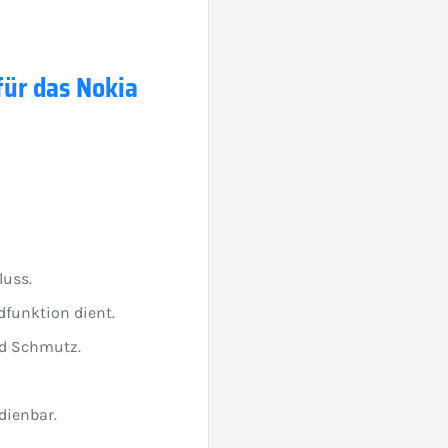
für das Nokia
luss.
dfunktion dient.
d Schmutz.
dienbar.