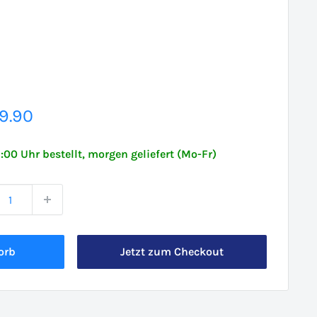
erpreis
9.90
6:00 Uhr bestellt, morgen geliefert (Mo-Fr)
orb
Jetzt zum Checkout