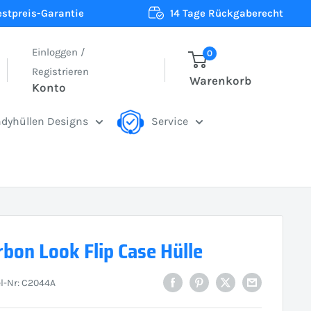
estpreis-Garantie
14 Tage Rückgaberecht
Einloggen /
0
Registrieren
Warenkorb
Konto
dyhüllen Designs
Service
rbon Look Flip Case Hülle
el-Nr:
C2044A