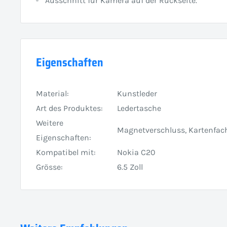
Ausschnitt für Kamera auf der Rückseite.
Eigenschaften
Material:
Kunstleder
Art des Produktes:
Ledertasche
Weitere
Magnetverschluss, Kartenfac
Eigenschaften:
Kompatibel mit:
Nokia C20
Grösse:
6.5 Zoll