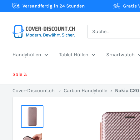
Direkt
Versandfertig in 24 Stunden
Gratis 
zum
Inhalt
Cover-
Discount.ch:
Ihr
Handyhüllen
Tablet Hüllen
Smartwatch
Onlineshop
aus
Sale %
der
Schweiz
Cover-Discount.ch
›
Carbon Handyhülle
›
Nokia C20 
für
Schutzhüllen
zum
besten
Preis