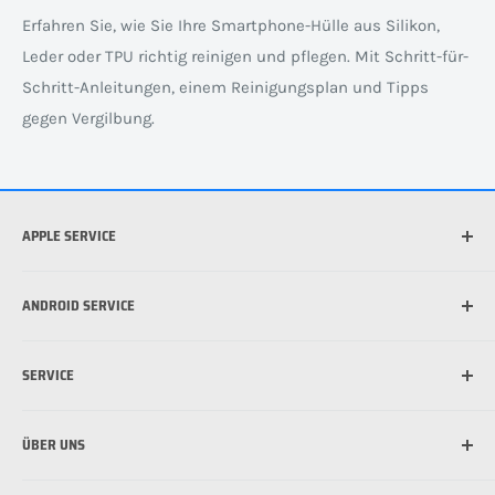
Erfahren Sie, wie Sie Ihre Smartphone-Hülle aus Silikon,
Leder oder TPU richtig reinigen und pflegen. Mit Schritt-für-
Schritt-Anleitungen, einem Reinigungsplan und Tipps
gegen Vergilbung.
APPLE SERVICE
Welches iPhone habe ich?
ANDROID SERVICE
Welche iPad habe ich?
Was ist die beste Hülle für mein iPhone?
Welches Android Gerät habe ich?
SERVICE
Was ist MagSafe?
Schutzfolie für Handy anbringen: So funktioniert's
Schutzfolie für Handy anbringen: So funktioniert's
Versandinformationen
ÜBER UNS
Zahlungsmöglichkeiten
Bestpreis Garantie
Über uns