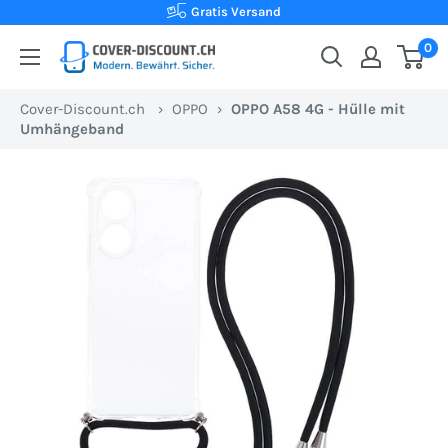
Direkt
Kauf auf Rechnung
zum
0
Cover-
Inhalt
Discount.ch:
Cover-Discount.ch
›
OPPO
›
OPPO A58 4G - Hülle mit
Ihr
Umhängeband
Onlineshop
aus
der
Schweiz
für
Schutzhüllen
zum
besten
Preis