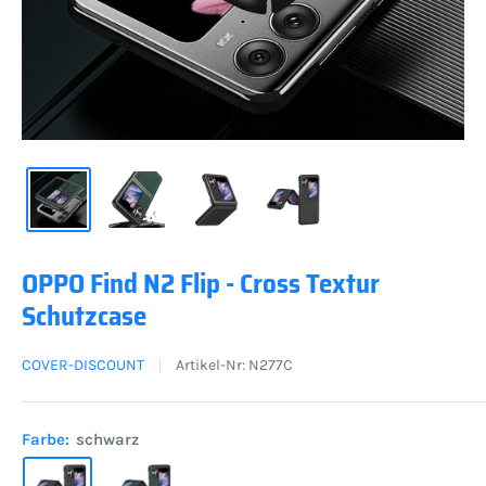
OPPO Find N2 Flip - Cross Textur
Schutzcase
COVER-DISCOUNT
Artikel-Nr:
N277C
Farbe:
schwarz