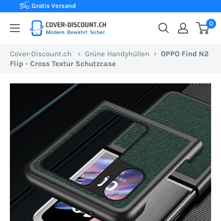
Direkt
Kauf auf Rechnung
zum
0
Cover-
Inhalt
Discount.ch:
Cover-Discount.ch
›
Grüne Handyhüllen
›
OPPO Find N2
Ihr
Flip - Cross Textur Schutzcase
Onlineshop
aus
der
Schweiz
für
Schutzhüllen
zum
besten
Preis