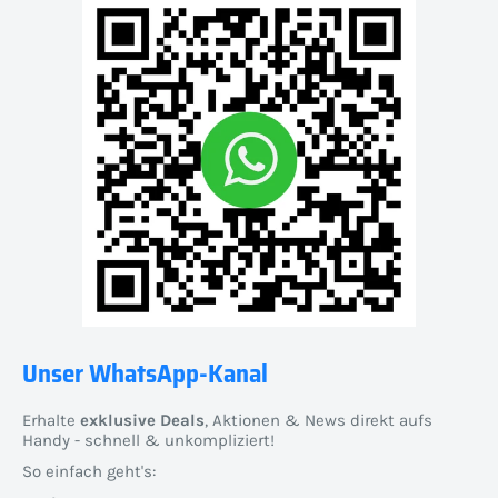
Unser WhatsApp-Kanal
Erhalte
exklusive Deals
, Aktionen & News direkt aufs
Handy - schnell & unkompliziert!
So einfach geht's: