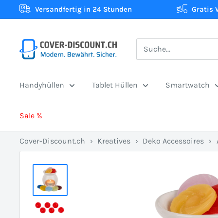
Direkt
Versandfertig in 24 Stunden
Gratis 
zum
Inhalt
Cover-
Discount.ch:
Ihr
Handyhüllen
Tablet Hüllen
Smartwatch
Onlineshop
aus
Sale %
der
Schweiz
Cover-Discount.ch
›
Kreatives
›
Deko Accessoires
›
für
Schutzhüllen
zum
besten
Preis