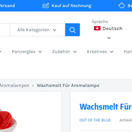
Versand
Kauf auf Rechnung
B
Sprache
Deutsch
Alle Kategorien
Panzerglas
Zubehör
Kreatives
Han
Aromalampen
›
Wachsmelt Für Aromalampe
Wachsmelt Fü
OUT OF THE BLUE
Artike