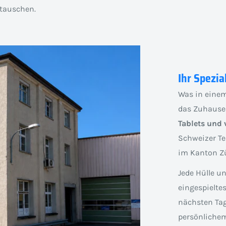
auschen.
Ihr Spezia
Was in einem
das Zuhause
Tablets und 
Schweizer Te
im Kanton Zü
Jede Hülle u
eingespielte
nächsten Tag
persönlichem