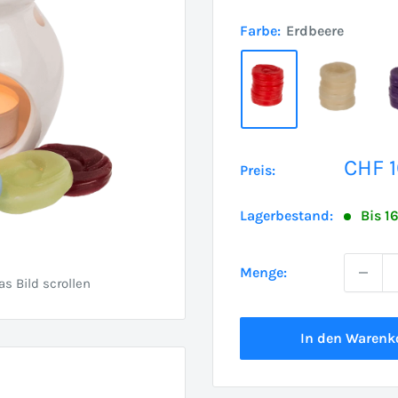
Farbe:
Erdbeere
Sond
CHF 1
Preis:
Lagerbestand:
Bis 1
Menge:
 Bild scrollen
In den Warenk