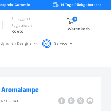
estpreis-Garantie
14 Tage Rückgaberecht
Einloggen /
0
Registrieren
Warenkorb
Konto
dyhüllen Designs
Service
r Aromalampe
l-Nr:
CRE163