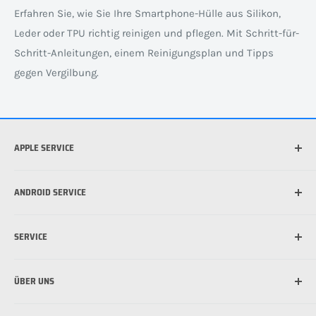
Erfahren Sie, wie Sie Ihre Smartphone-Hülle aus Silikon,
Leder oder TPU richtig reinigen und pflegen. Mit Schritt-für-
Schritt-Anleitungen, einem Reinigungsplan und Tipps
gegen Vergilbung.
APPLE SERVICE
Welches iPhone habe ich?
ANDROID SERVICE
Welche iPad habe ich?
Was ist die beste Hülle für mein iPhone?
Welches Android Gerät habe ich?
SERVICE
Was ist MagSafe?
Schutzfolie für Handy anbringen: So funktioniert's
Schutzfolie für Handy anbringen: So funktioniert's
Versandinformationen
ÜBER UNS
Zahlungsmöglichkeiten
Bestpreis Garantie
Über uns