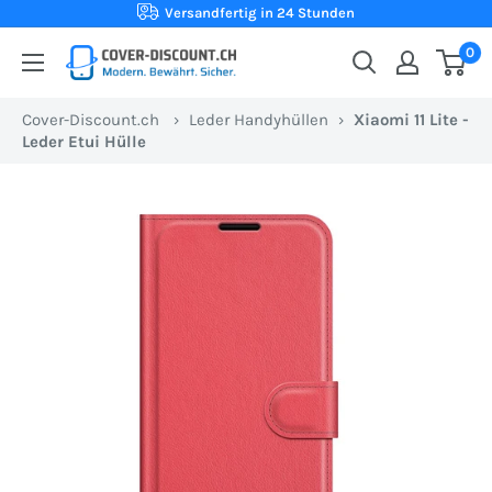
Direkt
Versandfertig in 24 Stunden
zum
0
Cover-
Inhalt
Discount.ch:
Cover-Discount.ch
›
Leder Handyhüllen
›
Xiaomi 11 Lite -
Ihr
Leder Etui Hülle
Onlineshop
aus
der
Schweiz
für
Schutzhüllen
zum
besten
Preis