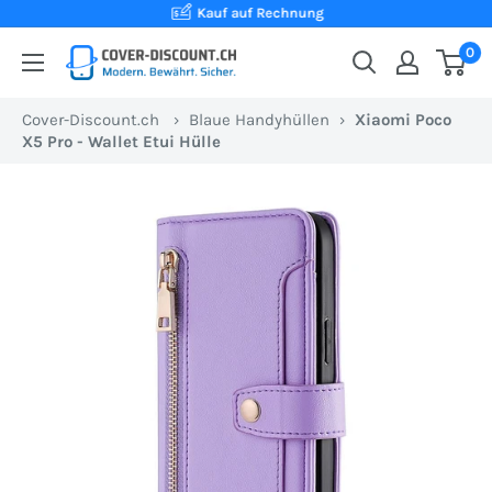
Direkt
Kauf auf Rechnung
zum
0
Cover-
Inhalt
Discount.ch:
Cover-Discount.ch
›
Blaue Handyhüllen
›
Xiaomi Poco
Ihr
X5 Pro - Wallet Etui Hülle
Onlineshop
aus
der
Schweiz
für
Schutzhüllen
zum
besten
Preis