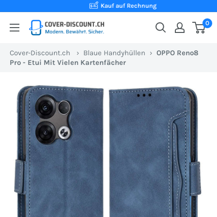
Direkt
Kauf auf Rechnung
zum
0
Cover-
Inhalt
Discount.ch:
Cover-Discount.ch
›
Blaue Handyhüllen
›
OPPO Reno8
Ihr
Pro - Etui Mit Vielen Kartenfächer
Onlineshop
aus
der
Schweiz
für
Schutzhüllen
zum
besten
Preis