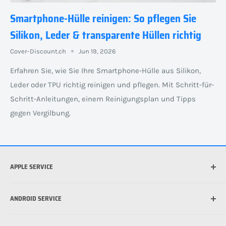
Smartphone-Hülle reinigen: So pflegen Sie
Silikon, Leder & transparente Hüllen richtig
Cover-Discount.ch
Jun 19, 2026
Erfahren Sie, wie Sie Ihre Smartphone-Hülle aus Silikon,
Leder oder TPU richtig reinigen und pflegen. Mit Schritt-für-
Schritt-Anleitungen, einem Reinigungsplan und Tipps
gegen Vergilbung.
APPLE SERVICE
Welches iPhone habe ich?
ANDROID SERVICE
Welche iPad habe ich?
Was ist die beste Hülle für mein iPhone?
Welches Android Gerät habe ich?