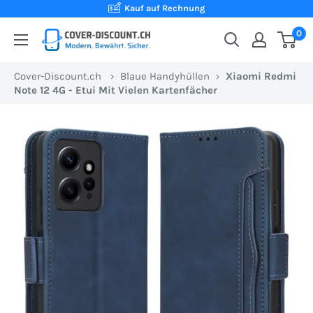
Direkt
Kauf auf Rechnung
zum
0
Cover-
Inhalt
Discount.ch:
Cover-Discount.ch
›
Blaue Handyhüllen
›
Xiaomi Redmi
Ihr
Note 12 4G - Etui Mit Vielen Kartenfächer
Onlineshop
aus
der
Schweiz
für
Schutzhüllen
zum
besten
Preis