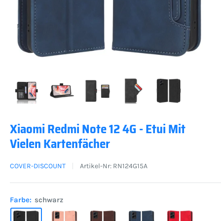
Xiaomi Redmi Note 12 4G - Etui Mit
Vielen Kartenfächer
COVER-DISCOUNT
Artikel-Nr:
RN124G15A
Farbe:
schwarz