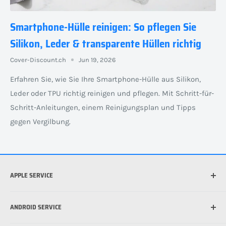
Smartphone-Hülle reinigen: So pflegen Sie
Silikon, Leder & transparente Hüllen richtig
Cover-Discount.ch
Jun 19, 2026
Erfahren Sie, wie Sie Ihre Smartphone-Hülle aus Silikon,
Leder oder TPU richtig reinigen und pflegen. Mit Schritt-für-
Schritt-Anleitungen, einem Reinigungsplan und Tipps
gegen Vergilbung.
APPLE SERVICE
Welches iPhone habe ich?
ANDROID SERVICE
Welche iPad habe ich?
Was ist die beste Hülle für mein iPhone?