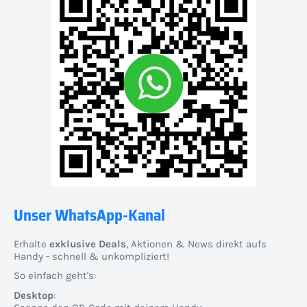
Unser WhatsApp-Kanal
Erhalte
exklusive Deals
, Aktionen & News direkt aufs
Handy - schnell & unkompliziert!
So einfach geht's:
Desktop
: